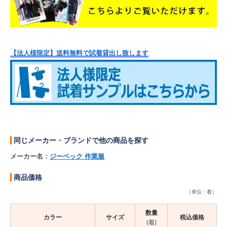
【法人様限定】送料無料で試着貸出し致します
同じメーカー・ブランドで他の商品を探す
メーカー名：
ジーベック 作業服
商品価格
（単位：着）
数量
カラー
サイズ
税込価格
(着)