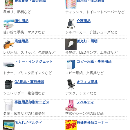
農業資材・園芸用品
日用品・生活雑貨
農ポリ、肥料など
ティッシュ、トイレットペーパーなど
衛生用品
介護用品
使い捨て手袋、マスクなど
シルバーカー、介護シューズなど
店舗用品
蛍光灯・照明
レジ用品、スリッパ、包装紙など
蛍光灯、LEDランプ、工事灯など
トナー・インクジェット
コピー用紙・事務用品
トナー、プリンタ用インクなど
コピー用紙、文房具など
OA用品・事務機器
オフィス家具
シュレッダー、複合機など
デスク、チェアなど
事務用品印刷サービス
ノベルティ
名刺・伝票などの印刷受付
季節やシーン別の販促品
名入れノベルティ
特価処分品コーナー