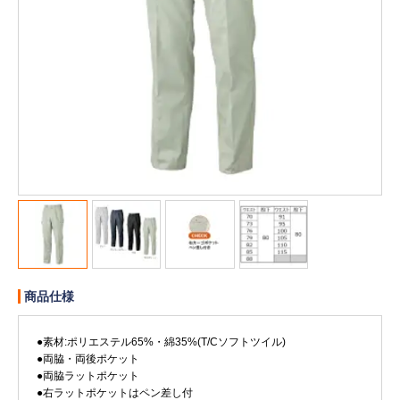
販売終了
販売価格(税抜き)で絞る
メーカーカタログ一覧
円から
円まで
カタログ請求（無料）
試着サンプル無料貸し出し
デジタルカタログ
商品仕様
クイックオーダー
（注文番号からご注文）
●素材:ポリエステル65%・綿35%(T/Cソフトツイル)
●両脇・両後ポケット
ログアウト
●両脇ラットポケット
●右ラットポケットはペン差し付