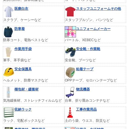
医療白衣
スタッフユニフォームその他
スクラブ、ケーシーなど
スタッフブルゾン、パンツなど
防寒着
ユニフォームメーカー
防寒コート、電熱ベストなど
バートル、XEBECなど
作業用手袋
安全靴・作業靴
軍手、革手袋など
安全靴、ブーツなど
安全保護具
粘着テープ
ヘルメット、防塵マスクなど
OPPテープ、セロハンテープなど
梱包材・緩衝材
物流機器
気泡緩衝材、ストレッチフィルムなど
台車、折り畳みコンテナなど
収納ラック
工事作業用品
ラック、宅配ボックスなど
土のう袋、ウエス、防災など