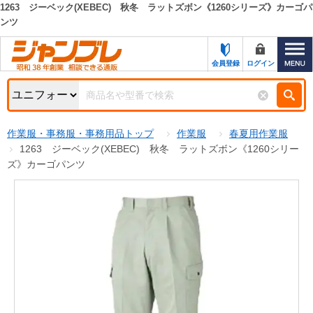
1263 ジーベック(XEBEC) 秋冬 ラットズボン《1260シリーズ》カーゴパ
ンツ
カテゴリー一覧
キーワード検索
お知らせ
会員登録
ログイン
特集・キャンペーン一覧
検索
初めての方へ
検索条件
作業服・事務服・事務用品トップ
作業服
春夏用作業服
1263 ジーベック(XEBEC) 秋冬 ラットズボン《1260シリー
お問い合わせ
商品カテゴリから選ぶ
ズ》カーゴパンツ
サポート＆ヘルプ
商品ステータスで絞る
FAX注文用紙の印刷
キャンペーン
おすすめ
ジャンブレの特長
NEW
売れ筋
新規登録キャンペーン
オリジナル
処分品
名入れ刺繍