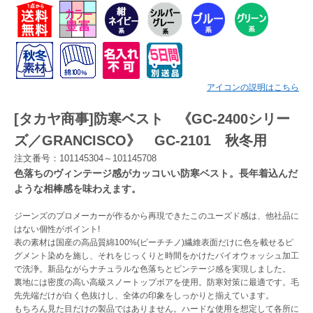
Myページ
見積書
お気に入り
アイコンの説明はこちら
[タカヤ商事]防寒ベスト 《GC-2400シリー
ズ／GRANCISCO》 GC-2101 秋冬用
注文番号：101145304～101145708
色落ちのヴィンテージ感がカッコいい防寒ベスト。長年着込んだ
ような相棒感を味わえます。
ジーンズのプロメーカーが作るから再現できたこのユーズド感は、他社品に
はない個性がポイント!
表の素材は国産の高品質綿100%(ピーチチノ)繊維表面だけに色を載せるピ
グメント染めを施し、それをじっくりと時間をかけたバイオウォッシュ加工
で洗浄。新品ながらナチュラルな色落ちとビンテージ感を実現しました。
裏地には密度の高い高級スノートップボアを使用。防寒対策に最適です。毛
先先端だけが白く色抜けし、全体の印象をしっかりと揃えています。
もちろん見た目だけの製品ではありません。ハードな使用を想定して各所に