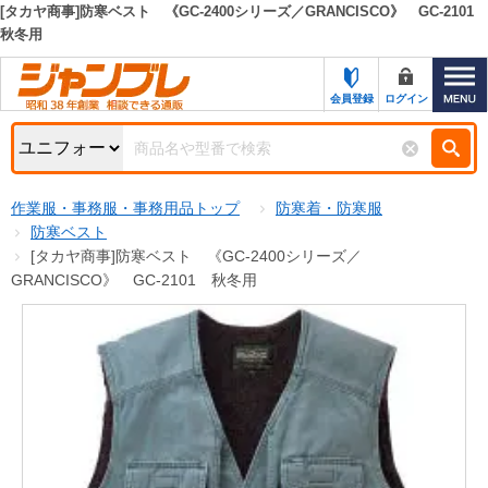
[タカヤ商事]防寒ベスト 《GC-2400シリーズ／GRANCISCO》 GC-2101
秋冬用
カテゴリー一覧
キーワード検索
お知らせ
会員登録
ログイン
特集・キャンペーン一覧
検索
初めての方へ
検索条件
作業服・事務服・事務用品トップ
防寒着・防寒服
防寒ベスト
お問い合わせ
商品カテゴリから選ぶ
[タカヤ商事]防寒ベスト 《GC-2400シリーズ／
GRANCISCO》 GC-2101 秋冬用
サポート＆ヘルプ
商品ステータスで絞る
FAX注文用紙の印刷
キャンペーン
おすすめ
ジャンブレの特長
NEW
売れ筋
新規登録キャンペーン
オリジナル
処分品
名入れ刺繍