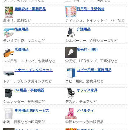
農業資材・園芸用品
日用品・生活雑貨
農ポリ、肥料など
ティッシュ、トイレットペーパーなど
衛生用品
介護用品
使い捨て手袋、マスクなど
シルバーカー、介護シューズなど
店舗用品
蛍光灯・照明
レジ用品、スリッパ、包装紙など
蛍光灯、LEDランプ、工事灯など
トナー・インクジェット
コピー用紙・事務用品
トナー、プリンタ用インクなど
コピー用紙、文房具など
OA用品・事務機器
オフィス家具
シュレッダー、複合機など
デスク、チェアなど
事務用品印刷サービス
ノベルティ
名刺・伝票などの印刷受付
季節やシーン別の販促品