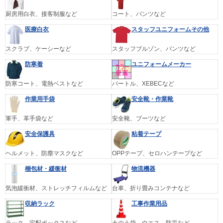
厨房用白衣、接客制服など
コート、パンツなど
医療白衣
スタッフユニフォームその他
スクラブ、ケーシーなど
スタッフブルゾン、パンツなど
防寒着
ユニフォームメーカー
防寒コート、電熱ベストなど
バートル、XEBECなど
作業用手袋
安全靴・作業靴
軍手、革手袋など
安全靴、ブーツなど
安全保護具
粘着テープ
ヘルメット、防塵マスクなど
OPPテープ、セロハンテープなど
梱包材・緩衝材
物流機器
気泡緩衝材、ストレッチフィルムなど
台車、折り畳みコンテナなど
収納ラック
工事作業用品
ラック、宅配ボックスなど
土のう袋、ウエス、防災など