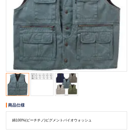
販売終了
販売価格(税抜き)で絞る
メーカーカタログ一覧
円から
円まで
カタログ請求（無料）
試着サンプル無料貸し出し
デジタルカタログ
クイックオーダー
（注文番号からご注文）
商品仕様
綿100%(ピーチチノ)ピグメントバイオウォッシュ
ログアウト