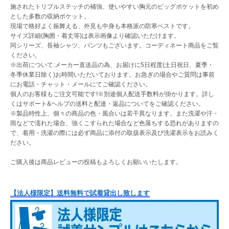
施されたトリプルステッチの補強、使いやすい胸元のビッグポケットを初め
とした多数の収納ポケット。
現場で格好よく振舞える、外見も中身も本格派の防寒ベストです。
サイズ詳細(胸囲・着丈等)は表示画像より確認いただけます。
同シリーズ、長袖シャツ、パンツもございます。コーディネート商品をご覧
ください。
※出荷について:メーカー直送品の為、お届けに5日程度(土日祝日、夏季・
冬季休業日除く)お時間いただいております。お急ぎの場合やご質問は事前
にお電話・チャット・メールにてご確認ください。
個人のお客様もご注文可能です!※別途個人配送手数料が掛かります。詳し
くはサポート&ヘルプの送料と配達・返品についてをご確認ください。
※製品特性上、個々の商品の色・風合いは若干異なります。また洗濯や汗・
雨などで濡れた場合、強くこすられた場合など色落ちする恐れがありますの
で、着用・洗濯の際には必ず商品に添付の取扱表示及び洗濯表示をお読みく
ださい。
ご購入後は商品レビューの投稿もよろしくお願いいたします。
【法人様限定】送料無料で試着貸出し致します