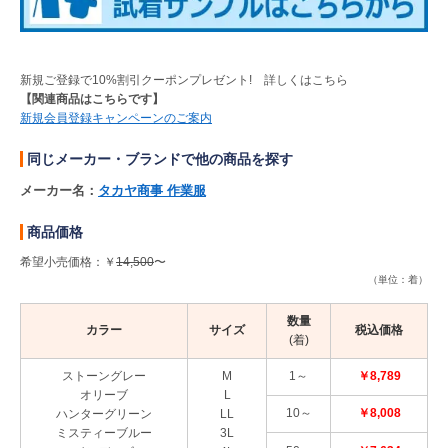
新規ご登録で10%割引クーポンプレゼント! 詳しくはこちら
【関連商品はこちらです】
新規会員登録キャンペーンのご案内
同じメーカー・ブランドで他の商品を探す
メーカー名：
タカヤ商事 作業服
商品価格
希望小売価格：￥
14,500
〜
（単位：着）
数量
カラー
サイズ
税込価格
(着)
ストーングレー
M
1～
￥8,789
オリーブ
L
10～
￥8,008
ハンターグリーン
LL
ミスティーブルー
3L