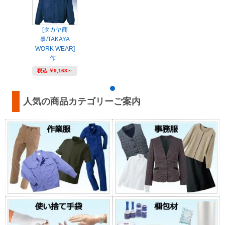
[タカヤ商
事/TAKAYA
WORK WEAR]
作...
税込:
￥9,163～
人気の商品カテゴリーご案内