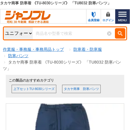
タカヤ商事 防寒着 《TU-8030シリーズ》 「TU8032 防寒パンツ」
カテゴリー一覧
キーワード検索
会員登録
ログイン
お知らせ
特集・キャンペーン一覧
検索
作業服・事務服・事務用品トップ
防寒着・防寒服
初めての方へ
検索条件
防寒パンツ
タカヤ商事 防寒着 《TU-8030シリーズ》 「TU8032 防寒パン
お問い合わせ
商品カテゴリから選ぶ
ツ」
サポート＆ヘルプ
この製品のおすすめカテゴリ
商品ステータスで絞る
上下セットTU-8030シリーズ
タカヤ商事 防寒パンツ
FAX注文用紙の印刷
キャンペーン
おすすめ
ジャンブレの特長
NEW
売れ筋
新規登録キャンペーン
オリジナル
処分品
名入れ刺繍