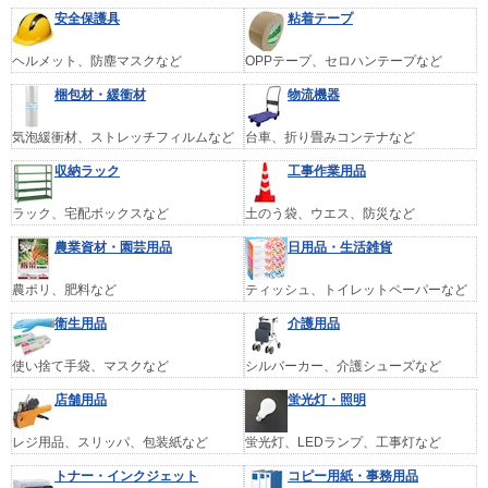
安全保護具
粘着テープ
ヘルメット、防塵マスクなど
OPPテープ、セロハンテープなど
梱包材・緩衝材
物流機器
気泡緩衝材、ストレッチフィルムなど
台車、折り畳みコンテナなど
収納ラック
工事作業用品
ラック、宅配ボックスなど
土のう袋、ウエス、防災など
農業資材・園芸用品
日用品・生活雑貨
農ポリ、肥料など
ティッシュ、トイレットペーパーなど
衛生用品
介護用品
使い捨て手袋、マスクなど
シルバーカー、介護シューズなど
店舗用品
蛍光灯・照明
レジ用品、スリッパ、包装紙など
蛍光灯、LEDランプ、工事灯など
トナー・インクジェット
コピー用紙・事務用品