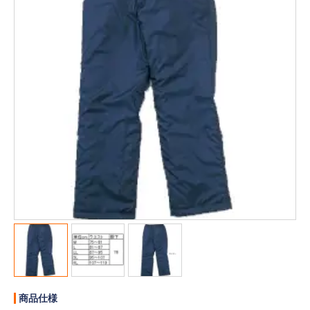
販売終了
販売価格(税抜き)で絞る
メーカーカタログ一覧
円から
円まで
カタログ請求（無料）
試着サンプル無料貸し出し
デジタルカタログ
クイックオーダー
（注文番号からご注文）
ログアウト
商品仕様