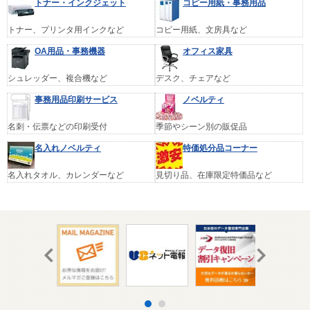
トナー・インクジェット
コピー用紙・事務用品
トナー、プリンタ用インクなど
コピー用紙、文房具など
OA用品・事務機器
オフィス家具
シュレッダー、複合機など
デスク、チェアなど
事務用品印刷サービス
ノベルティ
名刺・伝票などの印刷受付
季節やシーン別の販促品
名入れノベルティ
特価処分品コーナー
名入れタオル、カレンダーなど
見切り品、在庫限定特価品など