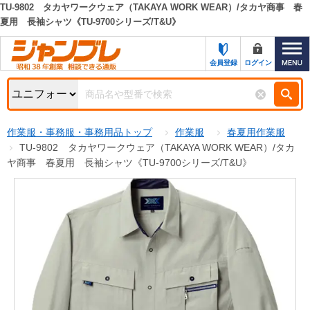
TU-9802 タカヤワークウェア（TAKAYA WORK WEAR）/タカヤ商事 春
夏用 長袖シャツ《TU-9700シリーズ/T&U》
カテゴリー一覧
キーワード検索
お知らせ
会員登録
ログイン
特集・キャンペーン一覧
検索
初めての方へ
検索条件
作業服・事務服・事務用品トップ
作業服
春夏用作業服
TU-9802 タカヤワークウェア（TAKAYA WORK WEAR）/タカ
お問い合わせ
商品カテゴリから選ぶ
ヤ商事 春夏用 長袖シャツ《TU-9700シリーズ/T&U》
サポート＆ヘルプ
商品ステータスで絞る
FAX注文用紙の印刷
キャンペーン
おすすめ
ジャンブレの特長
NEW
売れ筋
新規登録キャンペーン
オリジナル
処分品
名入れ刺繍