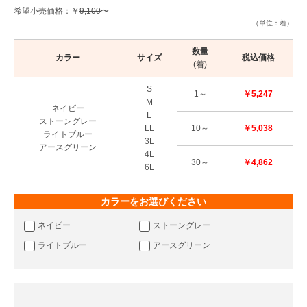
希望小売価格：￥
9,100
〜
（単位：着）
数量
カラー
サイズ
税込価格
(着)
S
1～
￥5,247
M
ネイビー
L
ストーングレー
LL
10～
￥5,038
ライトブルー
3L
アースグリーン
4L
30～
￥4,862
6L
カラーをお選びください
ネイビー
ストーングレー
ライトブルー
アースグリーン