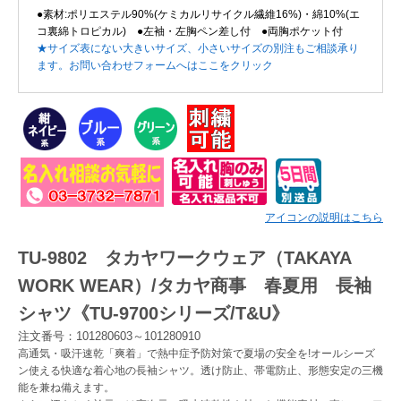
●素材:ポリエステル90%(ケミカルリサイクル繊維16%)・綿10%(エ
コ裏綿トロピカル) ●左袖・左胸ペン差し付 ●両胸ポケット付
Myページ
見積書
お気に入り
★サイズ表にない大きいサイズ、小さいサイズの別注もご相談承り
ます。お問い合わせフォームへはここをクリック
アイコンの説明はこちら
TU-9802 タカヤワークウェア（TAKAYA
WORK WEAR）/タカヤ商事 春夏用 長袖
シャツ《TU-9700シリーズ/T&U》
注文番号：101280603～101280910
高通気・吸汗速乾「爽着」で熱中症予防対策で夏場の安全を!オールシーズ
ン使える快適な着心地の長袖シャツ。透け防止、帯電防止、形態安定の三機
能を兼ね備えます。