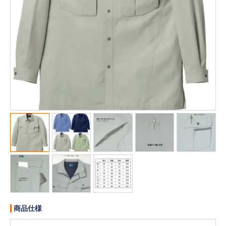
販売終了
販売価格(税抜き)で絞る
メーカーカタログ一覧
円から
円まで
カタログ請求（無料）
試着サンプル無料貸し出し
デジタルカタログ
クイックオーダー
（注文番号からご注文）
ログアウト
商品仕様