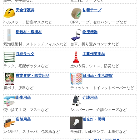
軍手、革手袋など
安全靴、ブーツなど
安全保護具
粘着テープ
ヘルメット、防塵マスクなど
OPPテープ、セロハンテープなど
梱包材・緩衝材
物流機器
気泡緩衝材、ストレッチフィルムなど
台車、折り畳みコンテナなど
収納ラック
工事作業用品
ラック、宅配ボックスなど
土のう袋、ウエス、防災など
農業資材・園芸用品
日用品・生活雑貨
農ポリ、肥料など
ティッシュ、トイレットペーパーなど
衛生用品
介護用品
使い捨て手袋、マスクなど
シルバーカー、介護シューズなど
店舗用品
蛍光灯・照明
レジ用品、スリッパ、包装紙など
蛍光灯、LEDランプ、工事灯など