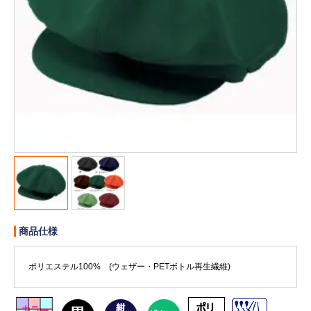
販売終了
販売価格(税抜き)で絞る
メーカーカタログ一覧
円から
円まで
カタログ請求（無料）
試着サンプル無料貸し出し
デジタルカタログ
商品仕様
クイックオーダー
（注文番号からご注文）
ポリエステル100% (ウェザー・PETボトル再生繊維)
ログアウト