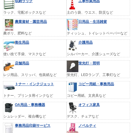
収納ラック
工事作業用品
ラック、宅配ボックスなど
土のう袋、ウエス、防災など
農業資材・園芸用品
日用品・生活雑貨
農ポリ、肥料など
ティッシュ、トイレットペーパーなど
衛生用品
介護用品
使い捨て手袋、マスクなど
シルバーカー、介護シューズなど
店舗用品
蛍光灯・照明
レジ用品、スリッパ、包装紙など
蛍光灯、LEDランプ、工事灯など
トナー・インクジェット
コピー用紙・事務用品
トナー、プリンタ用インクなど
コピー用紙、文房具など
OA用品・事務機器
オフィス家具
シュレッダー、複合機など
デスク、チェアなど
事務用品印刷サービス
ノベルティ