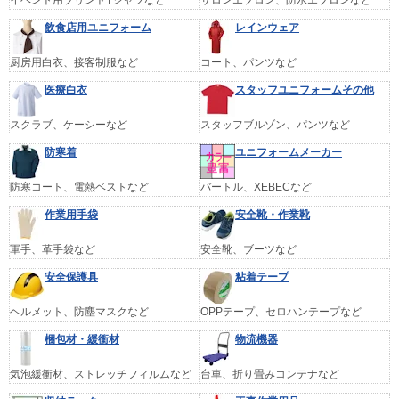
飲食店用ユニフォーム
レインウェア
厨房用白衣、接客制服など
コート、パンツなど
医療白衣
スタッフユニフォームその他
スクラブ、ケーシーなど
スタッフブルゾン、パンツなど
防寒着
ユニフォームメーカー
防寒コート、電熱ベストなど
バートル、XEBECなど
作業用手袋
安全靴・作業靴
軍手、革手袋など
安全靴、ブーツなど
安全保護具
粘着テープ
ヘルメット、防塵マスクなど
OPPテープ、セロハンテープなど
梱包材・緩衝材
物流機器
気泡緩衝材、ストレッチフィルムなど
台車、折り畳みコンテナなど