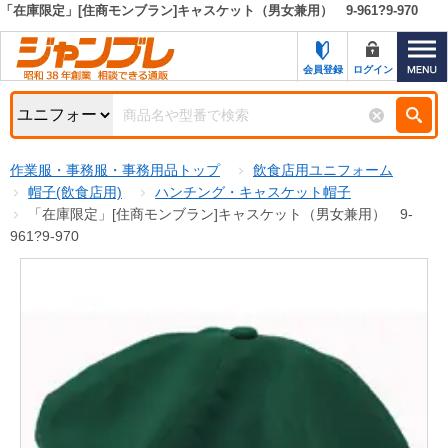
「在庫限定」[住商モンブラン]キャスケット（男女兼用） 9-961?9-970
カテゴリー一覧
キーワード検索
会員登録
ログイン
お知らせ
特集・キャンペーン一覧
検索
作業服・事務服・事務用品トップ
飲食店用ユニフォーム
初めての方へ
検索条件
帽子(飲食店用)
ハンチング・キャスケット帽子
「在庫限定」[住商モンブラン]キャスケット（男女兼用） 9-
お問い合わせ
商品カテゴリから選ぶ
961?9-970
サポート＆ヘルプ
商品ステータスで絞る
FAX注文用紙の印刷
キャンペーン
おすすめ
ジャンブレの特長
NEW
売れ筋
新規登録キャンペーン
オリジナル
処分品
名入れ刺繍