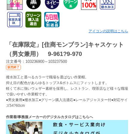
Myページ
見積書
お気に入り
アイコンの説明はこちら
「在庫限定」[住商モンブラン]キャスケット
（男女兼用） 9-961?9-970
注文番号：103236900～103237500
販売終了
撥水加工と選べるカラーで職場を選ばない作業帽。
抑え目の配色があらゆるトップス&ボトムスにフィットします。
軽くて水に強いウェザー素材を採用し、レストラン、喫茶店など様々な職場
で扱いやすい作業帽です。
●男女兼用●撥水加工●グリーン購入法適応●レールアジャスター付●対応サイ
ズ54?60cm
作業着/事務服メーカーのデジタルカタログはこちらへ