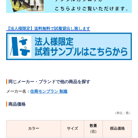
【法人様限定】送料無料で試着貸出し致します
同じメーカー・ブランドで他の商品を探す
メーカー名：
住商モンブラン 制服
商品価格
（単位：着）
数量
カラー
サイズ
税込価格
(着)