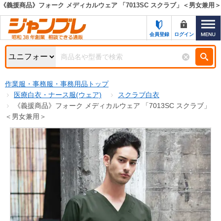
《義援商品》フォーク メディカルウェア 「7013SC スクラブ」＜男女兼用＞
カテゴリー一覧
キーワード検索
会員登録
ログイン
お知らせ
特集・キャンペーン一覧
検索
作業服・事務服・事務用品トップ
初めての方へ
検索条件
医療白衣・ナース服(ウェア)
スクラブ白衣
《義援商品》フォーク メディカルウェア 「7013SC スクラブ」
お問い合わせ
商品カテゴリから選ぶ
＜男女兼用＞
サポート＆ヘルプ
商品ステータスで絞る
FAX注文用紙の印刷
キャンペーン
おすすめ
ジャンブレの特長
NEW
売れ筋
新規登録キャンペーン
オリジナル
処分品
名入れ刺繍