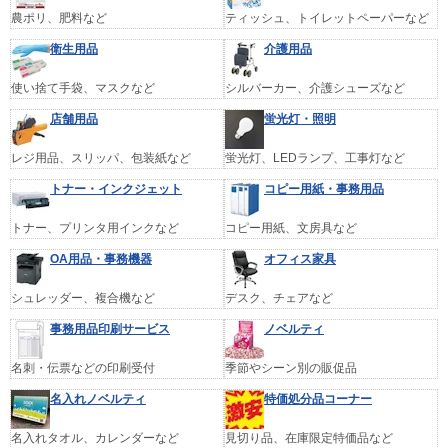
農ポリ、肥料など
ティッシュ、トイレットペーパーなど
衛生用品
介護用品
使い捨て手袋、マスクなど
シルバーカー、介護シューズなど
店舗用品
蛍光灯・照明
レジ用品、スリッパ、包装紙など
蛍光灯、LEDランプ、工事灯など
トナー・インクジェット
コピー用紙・事務用品
トナー、プリンタ用インクなど
コピー用紙、文房具など
OA用品・事務機器
オフィス家具
シュレッダー、複合機など
デスク、チェアなど
事務用品印刷サービス
ノベルティ
名刺・伝票などの印刷受付
季節やシーン別の販促品
名入れノベルティ
特価処分品コーナー
名入れタオル、カレンダーなど
見切り品、在庫限定特価品など