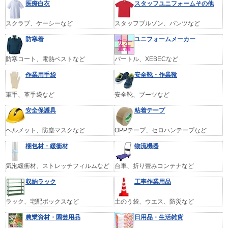
医療白衣
スタッフユニフォームその他
スクラブ、ケーシーなど
スタッフブルゾン、パンツなど
防寒着
ユニフォームメーカー
防寒コート、電熱ベストなど
バートル、XEBECなど
作業用手袋
安全靴・作業靴
軍手、革手袋など
安全靴、ブーツなど
安全保護具
粘着テープ
ヘルメット、防塵マスクなど
OPPテープ、セロハンテープなど
梱包材・緩衝材
物流機器
気泡緩衝材、ストレッチフィルムなど
台車、折り畳みコンテナなど
収納ラック
工事作業用品
ラック、宅配ボックスなど
土のう袋、ウエス、防災など
農業資材・園芸用品
日用品・生活雑貨