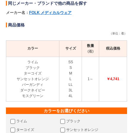
同じメーカー・ブランドで他の商品を探す
メーカー名：
FOLK メディカルウェア
商品価格
（単位：着）
数量
カラー
サイズ
税込価格
(着)
ライム
SS
ブラック
S
ターコイズ
M
サンセットオレンジ
L
1～
￥4,741
バーガンディ
LL
ダークネイビー
3L
モスグリーン
4L
カラーをお選びください
ライム
ブラック
ターコイズ
サンセットオレンジ