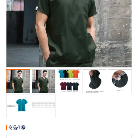
販売終了
販売価格(税抜き)で絞る
メーカーカタログ一覧
円から
円まで
カタログ請求（無料）
試着サンプル無料貸し出し
デジタルカタログ
クイックオーダー
（注文番号からご注文）
ログアウト
商品仕様