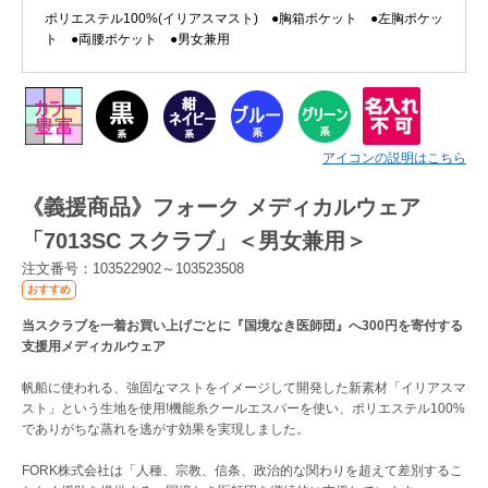
ポリエステル100%(イリアスマスト) ●胸箱ポケット ●左胸ポケッ
ト ●両腰ポケット ●男女兼用
Myページ
見積書
お気に入り
アイコンの説明はこちら
《義援商品》フォーク メディカルウェア
「7013SC スクラブ」＜男女兼用＞
注文番号：103522902～103523508
おすすめ
当スクラブを一着お買い上げごとに『国境なき医師団』へ300円を寄付する
支援用メディカルウェア
帆船に使われる、強固なマストをイメージして開発した新素材「イリアスマ
スト」という生地を使用!機能糸クールエスパーを使い、ポリエステル100%
でありがちな蒸れを逃がす効果を実現しました。
FORK株式会社は「人種、宗教、信条、政治的な関わりを超えて差別するこ