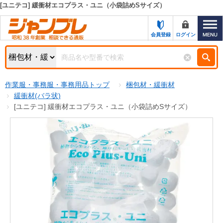
[ユニテコ] 緩衝材エコプラス・ユニ（小袋詰めSサイズ）
カテゴリー一覧
キーワード検索
会員登録
ログイン
お知らせ
特集・キャンペーン一覧
検索
作業服・事務服・事務用品トップ
梱包材・緩衝材
初めての方へ
検索条件
緩衝材(バラ状)
[ユニテコ] 緩衝材エコプラス・ユニ（小袋詰めSサイズ）
お問い合わせ
商品カテゴリから選ぶ
サポート＆ヘルプ
商品ステータスで絞る
FAX注文用紙の印刷
キャンペーン
おすすめ
ジャンブレの特長
NEW
売れ筋
新規登録キャンペーン
オリジナル
処分品
名入れ刺繍