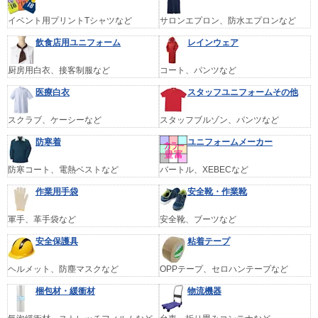
イベント用プリントTシャツなど
サロンエプロン、防水エプロンなど
飲食店用ユニフォーム
レインウェア
厨房用白衣、接客制服など
コート、パンツなど
医療白衣
スタッフユニフォームその他
スクラブ、ケーシーなど
スタッフブルゾン、パンツなど
防寒着
ユニフォームメーカー
防寒コート、電熱ベストなど
バートル、XEBECなど
作業用手袋
安全靴・作業靴
軍手、革手袋など
安全靴、ブーツなど
安全保護具
粘着テープ
ヘルメット、防塵マスクなど
OPPテープ、セロハンテープなど
梱包材・緩衝材
物流機器