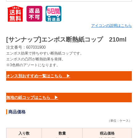
Myページ
見積書
お気に入り
アイコンの説明はこちら
[サンナップ]エンボス断熱紙コップ 210ml
注文番号：607031900
エンボス効果で持ちやすい断熱紙コップです。
エンボスの凸凹が断熱効果を発揮。
※3色柄のアソートになります。
オンス別おすすめ一覧はこちら ▶
無地の紙コップはこちら ▶
商品価格
（単位：ケース）
入り数
数量
税込価格