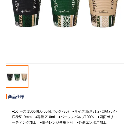
販売終了
販売価格(税抜き)で絞る
メーカーカタログ一覧
円から
円まで
カタログ請求（無料）
試着サンプル無料貸し出し
デジタルカタログ
商品仕様
クイックオーダー
（注文番号からご注文）
●1ケース:1500個入(50個パック×30) ●サイズ:高さ81.2×口径75.4×
底径51.9mm ●容量:210ml ●バージンパルプ100% ●両面ポリコ
ログアウト
ーティング加工 ●電子レンジ使用不可 ●外側エンボス加工