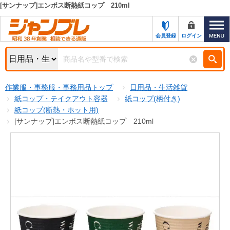
[サンナップ]エンボス断熱紙コップ 210ml
カテゴリー一覧
キーワード検索
会員登録
ログイン
お知らせ
特集・キャンペーン一覧
検索
作業服・事務服・事務用品トップ
日用品・生活雑貨
初めての方へ
検索条件
紙コップ・テイクアウト容器
紙コップ(柄付き)
紙コップ(断熱・ホット用)
お問い合わせ
商品カテゴリから選ぶ
[サンナップ]エンボス断熱紙コップ 210ml
サポート＆ヘルプ
商品ステータスで絞る
FAX注文用紙の印刷
キャンペーン
おすすめ
ジャンブレの特長
NEW
売れ筋
新規登録キャンペーン
オリジナル
処分品
名入れ刺繍