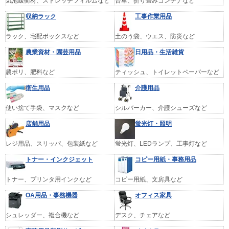
気泡緩衝材、ストレッチフィルムなど
台車、折り畳みコンテナなど
収納ラック
工事作業用品
ラック、宅配ボックスなど
土のう袋、ウエス、防災など
農業資材・園芸用品
日用品・生活雑貨
農ポリ、肥料など
ティッシュ、トイレットペーパーなど
衛生用品
介護用品
使い捨て手袋、マスクなど
シルバーカー、介護シューズなど
店舗用品
蛍光灯・照明
レジ用品、スリッパ、包装紙など
蛍光灯、LEDランプ、工事灯など
トナー・インクジェット
コピー用紙・事務用品
トナー、プリンタ用インクなど
コピー用紙、文房具など
OA用品・事務機器
オフィス家具
シュレッダー、複合機など
デスク、チェアなど