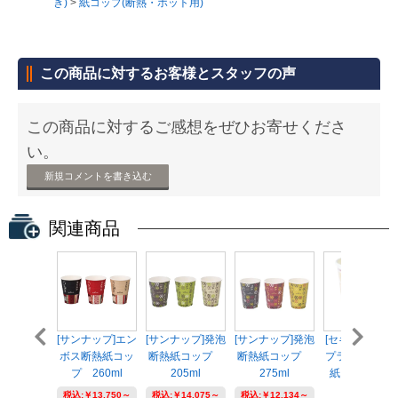
き)
>
紙コップ(断熱・ホット用)
この商品に対するお客様とスタッフの声
この商品に対するご感想をぜひお寄せくださ
い。
新規コメントを書き込む
関連商品
[サンナップ]エン
[サンナップ]発泡
[サンナップ]発泡
[セキシステム
ボス断熱紙コッ
断熱紙コップ
断熱紙コップ
プライ]発泡断
プ 260ml
205ml
275ml
紙コップ6.5オ
ン...
税込:
￥13,750～
税込:
￥14,075～
税込:
￥12,134～