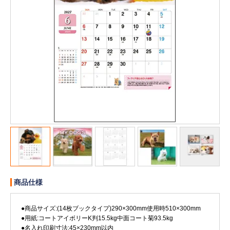
販売終了
販売価格(税抜き)で絞る
メーカーカタログ一覧
円から
円まで
カタログ請求（無料）
試着サンプル無料貸し出し
デジタルカタログ
クイックオーダー
（注文番号からご注文）
商品仕様
●商品サイズ:(14枚ブックタイプ)290×300mm使用時510×300mm
ログアウト
●用紙:コートアイボリーK判15.5kg中面コート菊93.5kg
●名入れ印刷寸法:45×230mm以内