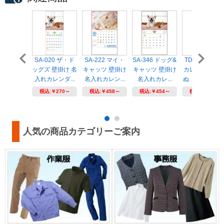
SA-020 ザ・ド
SA-222 マイ・
SA-346 ドッグ&
TD-997 短冊
ッグズ 壁掛け 名
キャッツ 壁掛け
キャッツ 壁掛け
カレンダーこ
入れカレンダ...
名入れカレン...
名入れカレ...
ぬ 壁掛け 名..
税込:
￥270～
税込:
￥458～
税込:
￥454～
税込:
￥425～
人気の商品カテゴリーご案内