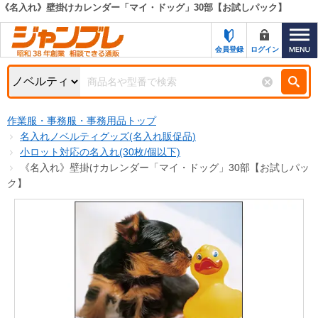
《名入れ》壁掛けカレンダー「マイ・ドッグ」30部【お試しパック】
カテゴリー一覧
キーワード検索
会員登録
ログイン
お知らせ
特集・キャンペーン一覧
検索
作業服・事務服・事務用品トップ
初めての方へ
検索条件
名入れノベルティグッズ(名入れ販促品)
小ロット対応の名入れ(30枚/個以下)
お問い合わせ
商品カテゴリから選ぶ
《名入れ》壁掛けカレンダー「マイ・ドッグ」30部【お試しパッ
ク】
サポート＆ヘルプ
商品ステータスで絞る
FAX注文用紙の印刷
キャンペーン
おすすめ
ジャンブレの特長
NEW
売れ筋
新規登録キャンペーン
オリジナル
処分品
名入れ刺繍