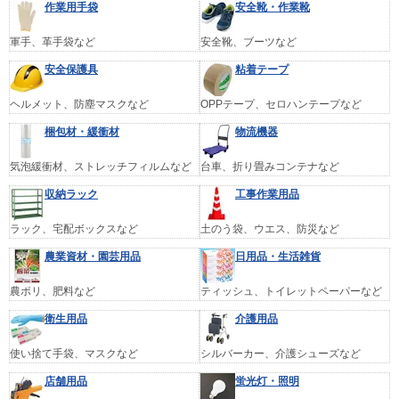
作業用手袋
安全靴・作業靴
軍手、革手袋など
安全靴、ブーツなど
安全保護具
粘着テープ
ヘルメット、防塵マスクなど
OPPテープ、セロハンテープなど
梱包材・緩衝材
物流機器
気泡緩衝材、ストレッチフィルムなど
台車、折り畳みコンテナなど
収納ラック
工事作業用品
ラック、宅配ボックスなど
土のう袋、ウエス、防災など
農業資材・園芸用品
日用品・生活雑貨
農ポリ、肥料など
ティッシュ、トイレットペーパーなど
衛生用品
介護用品
使い捨て手袋、マスクなど
シルバーカー、介護シューズなど
店舗用品
蛍光灯・照明