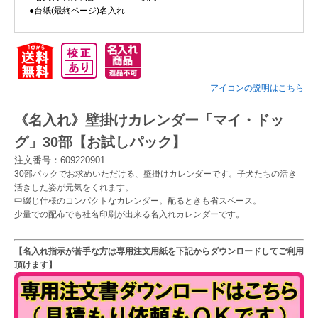
●台紙(最終ページ)名入れ
Myページ
見積書
お気に入り
アイコンの説明はこちら
《名入れ》壁掛けカレンダー「マイ・ドッ
グ」30部【お試しパック】
注文番号：609220901
30部パックでお求めいただける、壁掛けカレンダーです。子犬たちの活き
活きした姿が元気をくれます。
中綴じ仕様のコンパクトなカレンダー。配るときも省スペース。
少量での配布でも社名印刷が出来る名入れカレンダーです。
【名入れ指示が苦手な方は専用注文用紙を下記からダウンロードしてご利用
頂けます】