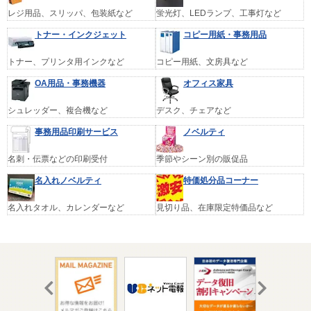
レジ用品、スリッパ、包装紙など
蛍光灯、LEDランプ、工事灯など
トナー・インクジェット
コピー用紙・事務用品
トナー、プリンタ用インクなど
コピー用紙、文房具など
OA用品・事務機器
オフィス家具
シュレッダー、複合機など
デスク、チェアなど
事務用品印刷サービス
ノベルティ
名刺・伝票などの印刷受付
季節やシーン別の販促品
名入れノベルティ
特価処分品コーナー
名入れタオル、カレンダーなど
見切り品、在庫限定特価品など