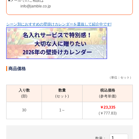
■メールでのご相談は
info@jamble.co.jp
シーン別におすすめの壁掛けカレンダーを選抜して紹介中です!
商品価格
（単位：セット）
入り数
数量
税込価格
(部)
(セット)
(参考単価)
￥23,335
30
1～
(￥777.83)
数量：