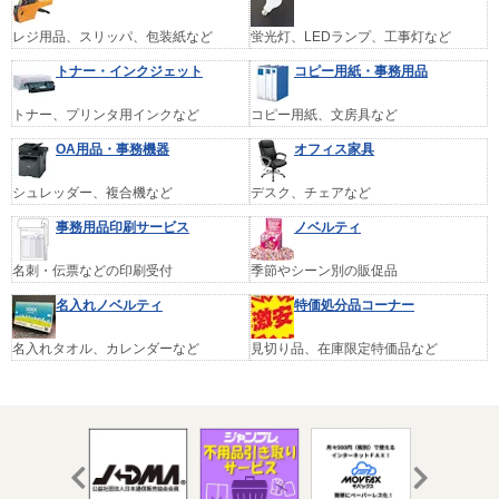
レジ用品、スリッパ、包装紙など
蛍光灯、LEDランプ、工事灯など
トナー・インクジェット
コピー用紙・事務用品
トナー、プリンタ用インクなど
コピー用紙、文房具など
OA用品・事務機器
オフィス家具
シュレッダー、複合機など
デスク、チェアなど
事務用品印刷サービス
ノベルティ
名刺・伝票などの印刷受付
季節やシーン別の販促品
名入れノベルティ
特価処分品コーナー
名入れタオル、カレンダーなど
見切り品、在庫限定特価品など