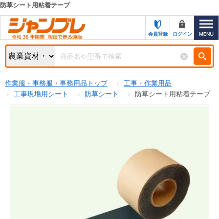
防草シート用粘着テープ
カテゴリー一覧
キーワード検索
会員登録
ログイン
お知らせ
特集・キャンペーン一覧
検索
作業服・事務服・事務用品トップ
工事・作業用品
初めての方へ
検索条件
工事現場用シート
防草シート
防草シート用粘着テープ
お問い合わせ
商品カテゴリから選ぶ
サポート＆ヘルプ
商品ステータスで絞る
FAX注文用紙の印刷
キャンペーン
おすすめ
ジャンブレの特長
NEW
売れ筋
新規登録キャンペーン
オリジナル
処分品
名入れ刺繍