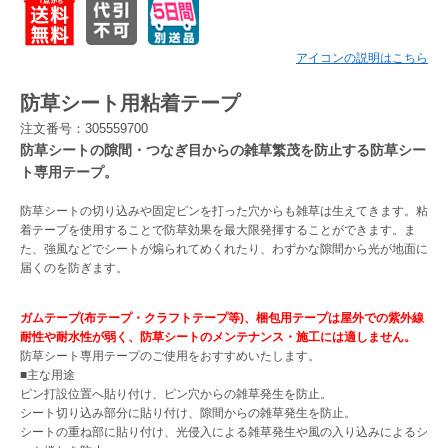
Myページ
見積書
お気に入り
アイコンの説明はこちら
防草シート用粘着テープ
注文番号：305559700
防草シートの隙間・つなぎ目からの雑草繁茂を防止する防草シー
ト専用テープ。
防草シートの切り込みや固定ピンを打った穴からも雑草は生えてきます。粘
着テープを使用することで防草効果を最大限発揮することができます。ま
た、強風などでシートが煽られてめくれたり、わずかな隙間から光が地面に
届くのを防ぎます。
ガムテープ(布テープ・クラフトテープ等)、梱包用テープは屋外での紫外線
耐性や耐水性が弱く、防草シートのメンテナンス・施工には適しません。
防草シート専用テープのご使用をおすすめいたします。
■主な用途
ピン打設位置へ貼り付け、ピン穴からの雑草発生を防止。
シート切り込み部分に貼り付け、隙間からの雑草発生を防止。
シートの重ね部に貼り付け、光侵入による雑草発生や風の入り込みによるシ