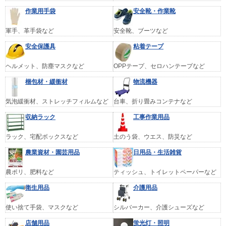
作業用手袋
安全靴・作業靴
軍手、革手袋など
安全靴、ブーツなど
安全保護具
粘着テープ
ヘルメット、防塵マスクなど
OPPテープ、セロハンテープなど
梱包材・緩衝材
物流機器
気泡緩衝材、ストレッチフィルムなど
台車、折り畳みコンテナなど
収納ラック
工事作業用品
ラック、宅配ボックスなど
土のう袋、ウエス、防災など
農業資材・園芸用品
日用品・生活雑貨
農ポリ、肥料など
ティッシュ、トイレットペーパーなど
衛生用品
介護用品
使い捨て手袋、マスクなど
シルバーカー、介護シューズなど
店舗用品
蛍光灯・照明