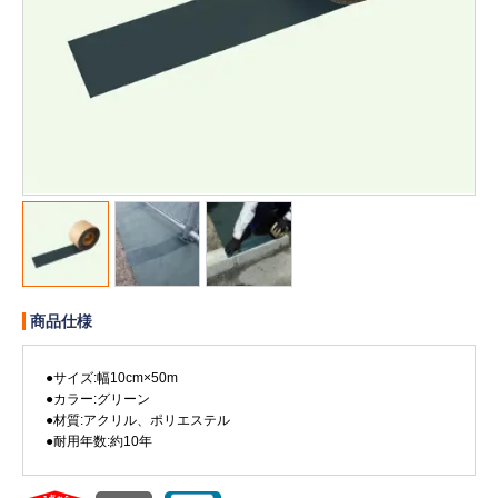
販売終了
販売価格(税抜き)で絞る
メーカーカタログ一覧
円から
円まで
カタログ請求（無料）
試着サンプル無料貸し出し
デジタルカタログ
商品仕様
クイックオーダー
●サイズ:幅10cm×50m
（注文番号からご注文）
●カラー:グリーン
●材質:アクリル、ポリエステル
●耐用年数:約10年
ログアウト