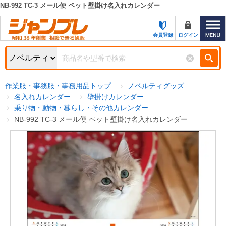
NB-992 TC-3 メール便 ペット壁掛け名入れカレンダー
カテゴリー一覧
キーワード検索
会員登録
ログイン
お知らせ
特集・キャンペーン一覧
検索
作業服・事務服・事務用品トップ
ノベルティグッズ
初めての方へ
検索条件
名入れカレンダー
壁掛けカレンダー
乗り物・動物・暮らし・その他カレンダー
お問い合わせ
商品カテゴリから選ぶ
NB-992 TC-3 メール便 ペット壁掛け名入れカレンダー
サポート＆ヘルプ
商品ステータスで絞る
FAX注文用紙の印刷
キャンペーン
おすすめ
ジャンブレの特長
NEW
売れ筋
新規登録キャンペーン
オリジナル
処分品
名入れ刺繍