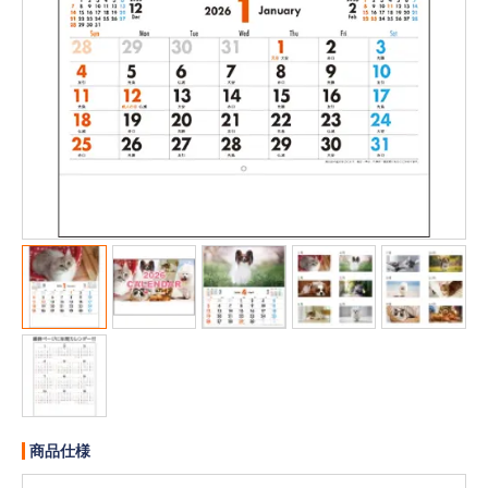
販売終了
販売価格(税抜き)で絞る
メーカーカタログ一覧
円から
円まで
カタログ請求（無料）
試着サンプル無料貸し出し
デジタルカタログ
クイックオーダー
（注文番号からご注文）
ログアウト
商品仕様