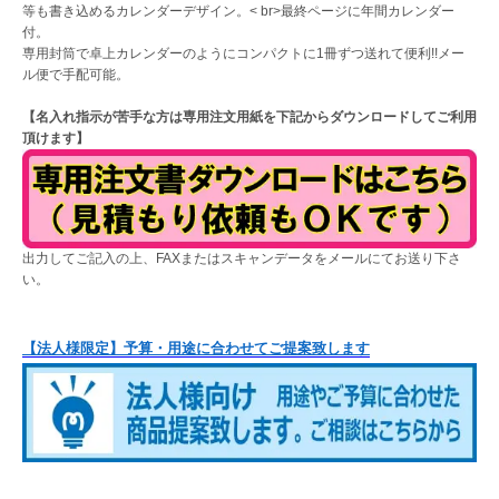
等も書き込めるカレンダーデザイン。< br>最終ページに年間カレンダー
付。
専用封筒で卓上カレンダーのようにコンパクトに1冊ずつ送れて便利!!メー
ル便で手配可能。
【名入れ指示が苦手な方は専用注文用紙を下記からダウンロードしてご利用
頂けます】
出力してご記入の上、FAXまたはスキャンデータをメールにてお送り下さ
い。
【法人様限定】予算・用途に合わせてご提案致します