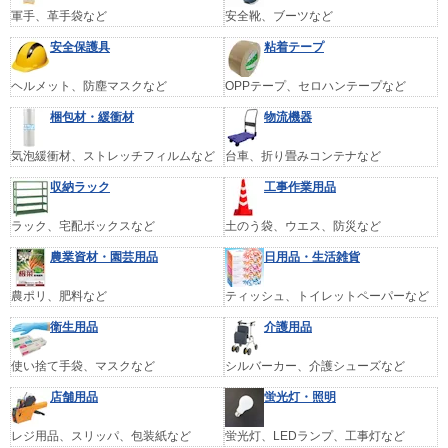
軍手、革手袋など
安全靴、ブーツなど
安全保護具
粘着テープ
ヘルメット、防塵マスクなど
OPPテープ、セロハンテープなど
梱包材・緩衝材
物流機器
気泡緩衝材、ストレッチフィルムなど
台車、折り畳みコンテナなど
収納ラック
工事作業用品
ラック、宅配ボックスなど
土のう袋、ウエス、防災など
農業資材・園芸用品
日用品・生活雑貨
農ポリ、肥料など
ティッシュ、トイレットペーパーなど
衛生用品
介護用品
使い捨て手袋、マスクなど
シルバーカー、介護シューズなど
店舗用品
蛍光灯・照明
レジ用品、スリッパ、包装紙など
蛍光灯、LEDランプ、工事灯など