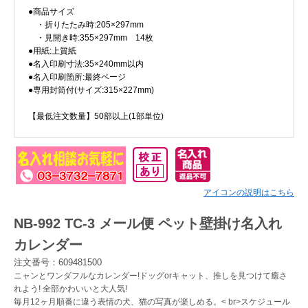
●商品サイズ
・折りたたみ時:205×297mm
Myページ
見積書
お気に入り
・見開き時:355×297mm 14枚
●用紙:上質紙
●名入印刷寸法:35×240mm以内
●名入印刷箇所:最終ページ
●専用封筒付(サイズ:315×227mm)
【最低注文数量】50部以上(1部単位)
アイコンの説明はこちら
NB-992 TC-3 メール便 ペット壁掛け名入れ
カレンダー
注文番号：609481500
ニャンとワンダフルなカレンダー!ドッグorキャット、推しを見つけて癒さ
れよう! 全部かわいいと大人気!
毎月12ヶ月順番に違う表情の犬、猫の写真が楽しめる。< br>スケジュール