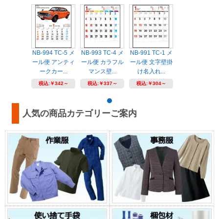
NB-994 TC-5 メ
NB-993 TC-4 メ
NB-991 TC-1 メ
ール便 アンティ
ール便 カラフル
ール便 文字壁掛
ークカー...
マンス壁...
け名入れ...
税込:
￥342～
税込:
￥337～
税込:
￥304～
人気の商品カテゴリーご案内