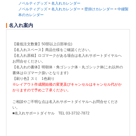
ノベルティグッズ
>
名入れカレンダー
ノベルティグッズ
>
名入れカレンダー
>
壁掛けカレンダー
>
中綴製
本のカレンダー
名入れ案内
【最低注文数量】50部以上(1部単位)
【名入れスペース】商品仕様をご確認ください。
【名入れ原稿】ロゴマークがある場合は名入れサポートダイヤルへ
お問合せください。
【名入れの書体】明朝体・角ゴシック体・丸ゴシック体(これ以外の
書体はロゴマーク扱いとなります)
【刷り色】スミ 1色刷り
※レイアウト作成開始後の変更及びキャンセルはキャンセル代がか
かりますので予めご了承ください。
ご相談やご不明な点は名入れサポートダイヤルへお問合せくださ
い。
■名入れサポートダイヤル TEL 03-3732-7872