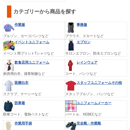
カテゴリーから商品を探す
作業服
事務服
ブルゾン、カーゴパンツなど
ブラウス、スカートなど
イベントユニフォーム
エプロン
イベント用プリントTシャツなど
サロンエプロン、防水エプロンなど
飲食店用ユニフォーム
レインウェア
厨房用白衣、接客制服など
コート、パンツなど
医療白衣
スタッフユニフォームその他
スクラブ、ケーシーなど
スタッフブルゾン、パンツなど
防寒着
ユニフォームメーカー
防寒コート、電熱ベストなど
バートル、XEBECなど
作業用手袋
安全靴・作業靴