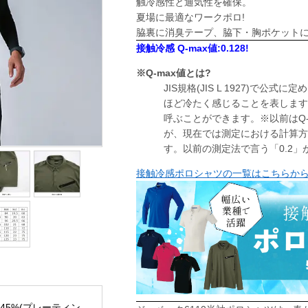
触冷感性と通気性を確保。
夏場に最適なワークポロ!
脇裏に消臭テープ、脇下・胸ポケット
接触冷感 Q-max値:0.128!
※Q-max値とは?
JIS規格(JIS L 1927)で
ほど冷たく感じることを表します。
呼ぶことができます。※以前はQ-
が、現在では測定における計算方
す。以前の測定法で言う「0.2」
接触冷感ポロシャツの一覧はこちらか
45%(プレーティン