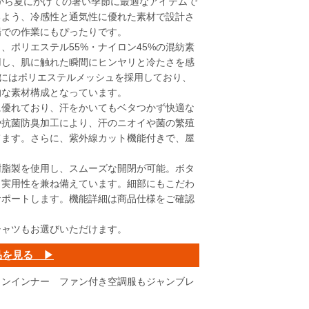
春から夏にかけての暑い季節に最適なアイテムで
るよう、冷感性と通気性に優れた素材で設計さ
場での作業にもぴったりです。
、ポリエステル55%・ナイロン45%の混紡素
用し、肌に触れた瞬間にヒンヤリと冷たさを感
側にはポリエステルメッシュを採用しており、
的な素材構成となっています。
に優れており、汗をかいてもベタつかず快適な
や抗菌防臭加工により、汗のニオイや菌の繁殖
てます。さらに、紫外線カット機能付きで、屋
樹脂製を使用し、スムーズな開閉が可能。ボタ
と実用性を兼ね備えています。細部にもこだわ
サポートします。機能詳細は商品仕様をご確認
シャツもお選びいただけます。
品を見る ▶
ョンインナー ファン付き空調服もジャンブレ