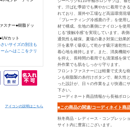
ジーベック6110半袖ポロシャツは、
す。汗ばむ季節でも爽やかに着用でき
れており、屋外や工場など高温環境現
「プレーティング冷感鹿の子」を使用し
ファスナー●樹脂ドッ
材で構成。生地の裏側にナイロンを使
じる“接触冷感”を実現しています。表
●UVカット
通気性も確保。夏場の暑さ対策に効果
小さいサイズの別注も
汗を素早く吸収して乾かす吸汗速乾性
ォームへはここをクリ
着心地を維持します。また、消臭機能
を抑え、長時間の着用でも清潔感を保
外作業でも肌をしっかり守ります。
フロントファスナーには軽量で丈夫な
ンも樹脂製の糸付けボタンで、耐久性
った設計が、日々の作業をより快適に
下さい。
コーディネート商品情報から長袖ポロ
アイコンの説明はこちら
■この商品の関連/コーディネイト商
秋冬商品・レディース・コンプレッシ
サイト内に豊富にございます。