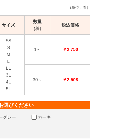
（単位：着）
数量
サイズ
税込価格
(着)
SS
S
1～
￥2,750
M
L
LL
3L
30～
￥2,508
4L
5L
お選びください
ーグレー
カーキ