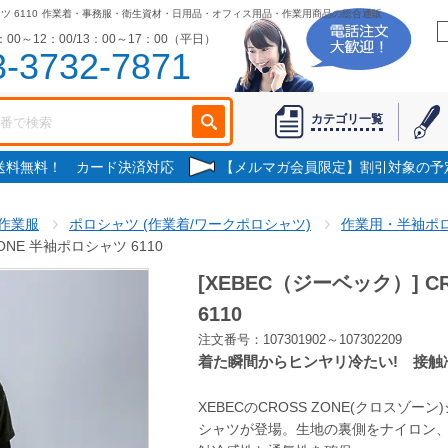
ツ 6110
作業着・事務服・衛生資材・日用品・オフィス用品・作業用商品の総合通販
00～12：00/13：00～17：00（平日）
3-3732-7871
カテゴリ一覧
で送料無料！ カード決済対応
【メルマガ会員限定】割引対象の予
作業服
ポロシャツ (作業着/ワークポロシャツ)
作業用・半袖ポ
ZONE 半袖ポロシャツ 6110
[XEBEC（ジーベック）] C
6110
注文番号：107301902～107302209
着た瞬間からヒンヤリ冷たい! 接触
XEBECのCROSS ZONE(クロスゾ
シャツが登場。生地の裏側をナイロン