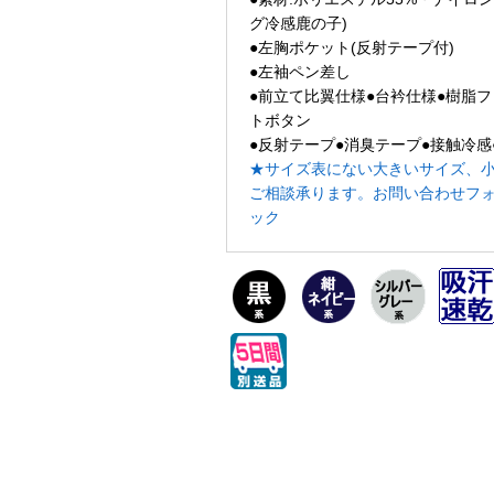
グ冷感鹿の子)
●左胸ポケット(反射テープ付)
●左袖ペン差し
●前立て比翼仕様●台衿仕様●樹脂
トボタン
●反射テープ●消臭テープ●接触冷感
★サイズ表にない大きいサイズ、
ご相談承ります。お問い合わせフ
ック