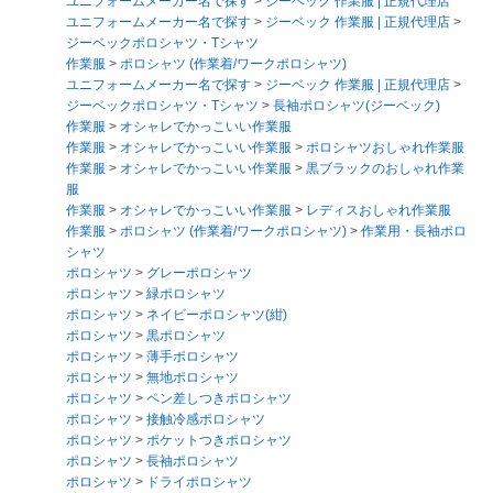
ユニフォームメーカー名で探す
>
ジーベック 作業服 | 正規代理店
ユニフォームメーカー名で探す
>
ジーベック 作業服 | 正規代理店
>
ジーベックポロシャツ・Tシャツ
作業服
>
ポロシャツ (作業着/ワークポロシャツ)
ユニフォームメーカー名で探す
>
ジーベック 作業服 | 正規代理店
>
ジーベックポロシャツ・Tシャツ
>
長袖ポロシャツ(ジーベック)
作業服
>
オシャレでかっこいい作業服
作業服
>
オシャレでかっこいい作業服
>
ポロシャツおしゃれ作業服
作業服
>
オシャレでかっこいい作業服
>
黒ブラックのおしゃれ作業
服
作業服
>
オシャレでかっこいい作業服
>
レディスおしゃれ作業服
作業服
>
ポロシャツ (作業着/ワークポロシャツ)
>
作業用・長袖ポロ
シャツ
ポロシャツ
>
グレーポロシャツ
ポロシャツ
>
緑ポロシャツ
ポロシャツ
>
ネイビーポロシャツ(紺)
ポロシャツ
>
黒ポロシャツ
ポロシャツ
>
薄手ポロシャツ
ポロシャツ
>
無地ポロシャツ
ポロシャツ
>
ペン差しつきポロシャツ
ポロシャツ
>
接触冷感ポロシャツ
ポロシャツ
>
ポケットつきポロシャツ
ポロシャツ
>
長袖ポロシャツ
ポロシャツ
>
ドライポロシャツ