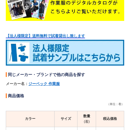
【法人様限定】送料無料で試着貸出し致します
同じメーカー・ブランドで他の商品を探す
メーカー名：
ジーベック 作業服
商品価格
（単位：着）
数量
カラー
サイズ
税込価格
(着)