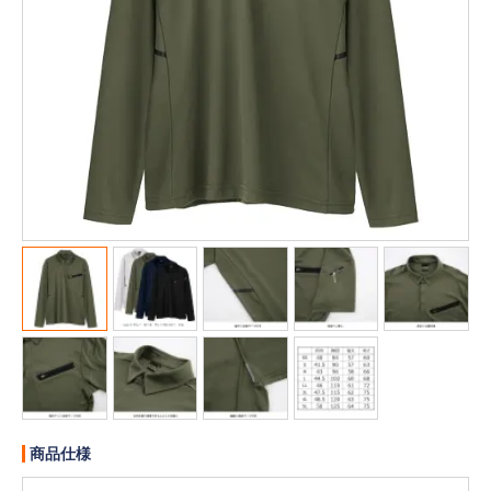
販売終了
販売価格(税抜き)で絞る
メーカーカタログ一覧
円から
円まで
カタログ請求（無料）
試着サンプル無料貸し出し
デジタルカタログ
クイックオーダー
（注文番号からご注文）
ログアウト
商品仕様