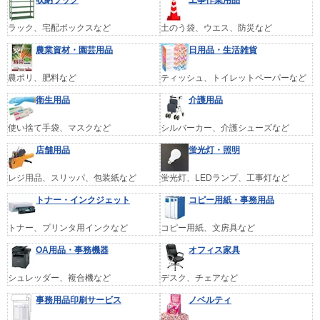
ラック、宅配ボックスなど
土のう袋、ウエス、防災など
農業資材・園芸用品
日用品・生活雑貨
農ポリ、肥料など
ティッシュ、トイレットペーパーなど
衛生用品
介護用品
使い捨て手袋、マスクなど
シルバーカー、介護シューズなど
店舗用品
蛍光灯・照明
レジ用品、スリッパ、包装紙など
蛍光灯、LEDランプ、工事灯など
トナー・インクジェット
コピー用紙・事務用品
トナー、プリンタ用インクなど
コピー用紙、文房具など
OA用品・事務機器
オフィス家具
シュレッダー、複合機など
デスク、チェアなど
事務用品印刷サービス
ノベルティ