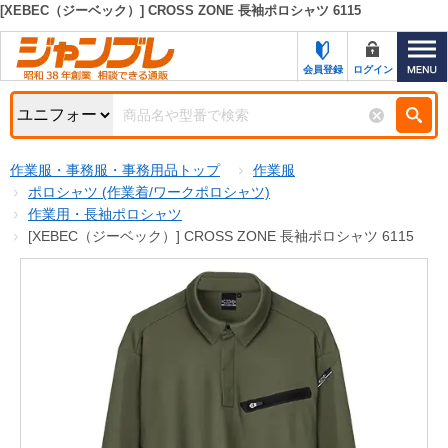
[XEBEC（ジーベック）] CROSS ZONE 長袖ポロシャツ 6115
カテゴリー一覧
キーワード検索
会員登録
ログイン
お知らせ
特集・キャンペーン一覧
検索
作業服・事務服・事務用品トップ
作業服
初めての方へ
検索条件
ポロシャツ (作業着/ワークポロシャツ)
作業用・長袖ポロシャツ
お問い合わせ
商品カテゴリから選ぶ
[XEBEC（ジーベック）] CROSS ZONE 長袖ポロシャツ 6115
サポート＆ヘルプ
商品ステータスで絞る
FAX注文用紙の印刷
キャンペーン
おすすめ
ジャンブレの特長
NEW
売れ筋
新規登録キャンペーン
オリジナル
処分品
名入れ刺繍