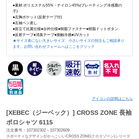
●素材:ポリエステル55%・ナイロン45%(プレーティング冷感鹿の
子)
Myページ
見積書
お気に入り
●左胸ポケット(反射テープ付)
●左袖ペン差し
●前立て比翼仕様●台衿仕様●樹脂ファスナー●樹脂ドットボタン
●反射テープ●消臭テープ●接触冷感●UVカット
★サイズ表にない大きいサイズ、小さいサイズの別注もご相談承り
ます。お問い合わせフォームへはここをクリック
アイコンの説明はこちら
[XEBEC（ジーベック）] CROSS ZONE 長袖
ポロシャツ 6115
注文番号：107302302～107302609
スポーティなデザインがかっこいいCROSS ZONE(クロスゾーン)シリーズ