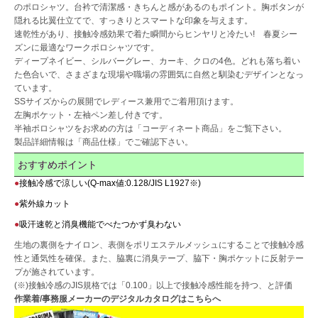
のポロシャツ。台衿で清潔感・きちんと感があるのもポイント。胸ボタンが
隠れる比翼仕立てで、すっきりとスマートな印象を与えます。
速乾性があり、接触冷感効果で着た瞬間からヒンヤリと冷たい! 春夏シー
ズンに最適なワークポロシャツです。
ディープネイビー、シルバーグレー、カーキ、クロの4色。どれも落ち着い
た色合いで、さまざまな現場や職場の雰囲気に自然と馴染むデザインとなっ
ています。
SSサイズからの展開でレディース兼用でご着用頂けます。
左胸ポケット・左袖ペン差し付きです。
半袖ポロシャツをお求めの方は「コーディネート商品」をご覧下さい。
製品詳細情報は「商品仕様」でご確認下さい。
おすすめポイント
接触冷感で涼しい(Q-max値:0.128/JIS L1927※)
紫外線カット
吸汗速乾と消臭機能でべたつかず臭わない
生地の裏側をナイロン、表側をポリエステルメッシュにすることで接触冷感
性と通気性を確保。また、脇裏に消臭テープ、脇下・胸ポケットに反射テー
プが施されています。
(※)接触冷感のJIS規格では「0.100」以上で接触冷感性能を持つ、と評価
作業着/事務服メーカーのデジタルカタログはこちらへ