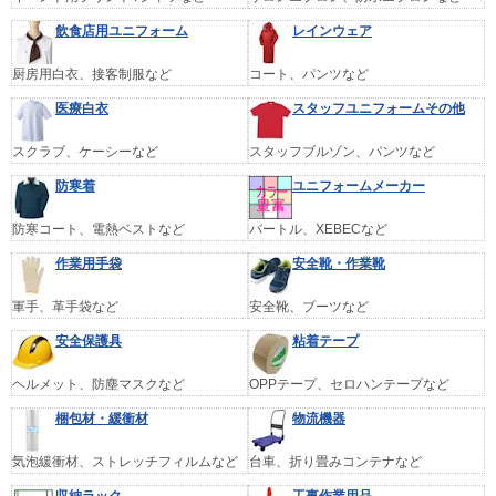
飲食店用ユニフォーム
レインウェア
厨房用白衣、接客制服など
コート、パンツなど
医療白衣
スタッフユニフォームその他
スクラブ、ケーシーなど
スタッフブルゾン、パンツなど
防寒着
ユニフォームメーカー
防寒コート、電熱ベストなど
バートル、XEBECなど
作業用手袋
安全靴・作業靴
軍手、革手袋など
安全靴、ブーツなど
安全保護具
粘着テープ
ヘルメット、防塵マスクなど
OPPテープ、セロハンテープなど
梱包材・緩衝材
物流機器
気泡緩衝材、ストレッチフィルムなど
台車、折り畳みコンテナなど
収納ラック
工事作業用品