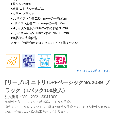
●厚さ:0.05mm
●材質:ニトリル合成ゴム
Myページ
見積書
お気に入り
●カラー:ブラック
●SSサイズ:●全長:230mm●手の平幅:75mm
●Sサイズ:●全長:230mm●手の平幅:80mm
●Mサイズ:●全長:230mm●手の平幅:95mm
●Lサイズ:●全長:230mm●手の平幅:110mm
●食品衛生法適合品
※サイズの混合はできませんのでご了承ください。
アイコンの説明はこちら
[リーブル] ニトリルPFベーシックNo.2089 ブ
ラック（1パック100枚入）
注文番号：336112002～336112005
伸縮性が良く、フィット感抜群のニトリル手袋。
指先までしっかりフィットし、動きが軽快な手袋です。より作業性を高める
ため、指先にエンボス加工を施しております。