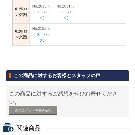
No.2033(
ケ
No.2031(
ケ
0.15(ロ
ース
・
パッ
ース
・
パッ
ング版)
ク
)
ク
)
No.2155(
ケ
0.20(ロ
ース
・
パッ
ング版)
ク
)
この商品に対するお客様とスタッフの声
この商品に対するご感想をぜひお寄せくださ
い。
新規コメントを書き込む
関連商品