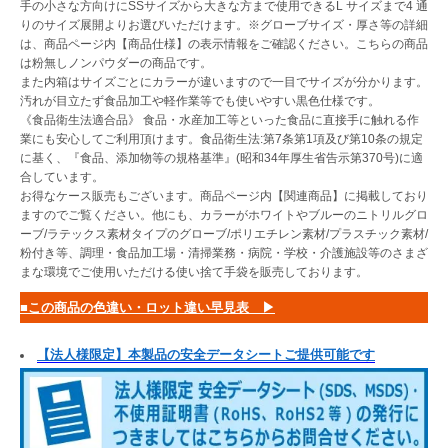
手の小さな方向けにSSサイズから大きな方まで使用できるL サイズまで4 通
りのサイズ展開よりお選びいただけます。※グローブサイズ・厚さ等の詳細
は、商品ページ内【商品仕様】の表示情報をご確認ください。こちらの商品
は粉無しノンパウダーの商品です。
また内箱はサイズごとにカラーが違いますので一目でサイズが分かります。
汚れが目立たず食品加工や軽作業等でも使いやすい黒色仕様です。
《食品衛生法適合品》 食品・水産加工等といった食品に直接手に触れる作
業にも安心してご利用頂けます。食品衛生法:第7条第1項及び第10条の規定
に基く、『食品、添加物等の規格基準』(昭和34年厚生省告示第370号)に適
合しています。
お得なケース販売もございます。商品ページ内【関連商品】に掲載しており
ますのでご覧ください。他にも、カラーがホワイトやブルーのニトリルグロ
ーブ/ラテックス素材タイプのグローブ/ポリエチレン素材/プラスチック素材/
粉付き等、調理・食品加工場・清掃業務・病院・学校・介護施設等のさまざ
まな環境でご使用いただける使い捨て手袋を販売しております。
■この商品の色違い・ロット違い早見表 ▶
【法人様限定】本製品の安全データシートご提供可能です