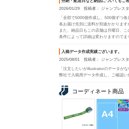
分納・配送日など納品についてもご
2026/01/29 投稿者： ジャンブレ
「全部で5000個作成し、500個ず
各お届け先別に送料が別途かかります
また、納品日もこの店舗は月曜日、こ
条件によって詳細は変わりますのでま
入稿データ作成実績ございます。
2025/08/01 投稿者： ジャンブレ
「注文したいがillustratorの
弊社で入稿用データ作成し、ご確認い
コーディネート商品