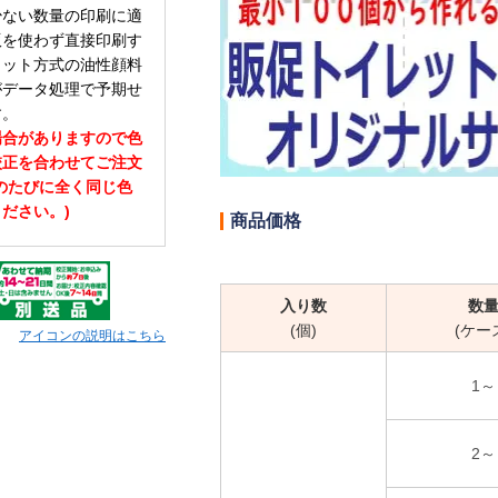
少ない数量の印刷に適
版を使わず直接印刷す
ェット方式の油性顔料
がデータ処理で予期せ
す。
場合がありますので色
校正を合わせてご注文
のたびに全く同じ色
ださい。)
商品価格
入り数
数
(個)
(ケー
アイコンの説明はこちら
1～
2～