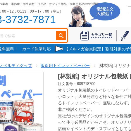
作業着・事務服・衛生資材・日用品・オフィス用品・作業用商品の総合通販
00～12：00/13：00～17：00（平日）
3-3732-7871
カテゴリ一覧
で送料無料！ カード決済対応
【メルマガ会員限定】割引対象の予
ノベルティグッズ
販促用トイレットペーパー
[林製紙] オリジ
[林製紙] オリジナル包装紙
注文番号：609718700
オリジナル包装紙のトイレットぺーパー
小ロット、大量発注など様々な条件に
るトイレットペーパー。無駄にならず
非ご検討ください。
貴社だけのデザインのオリジナル包装
って使う必需品だからこそ、オリジナ
店頭やイベントのディスプレイとしても