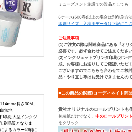
ミューズメント施設での景品としても!
6ケース(600巻)以上の場合は別印刷
印刷サイズ、入稿用データは下記にご
ご注意事項
(1)ご注文の際は関連商品にある『オリ
必要です。必ず合わせてご注文くださ
(2)インクジェットプリンタ印刷(オン
成、お客様にお送りしてご確認いただ
ございますのでこちらも合わせてご検
品・やり直し等はお受けできませんの
■この商品の関連/コーディネイト商
14mm×長さ30M、
貴社オリジナルのロールプリントも作
色白無地
包装紙だけでなく、
中のロールプリント
ド印刷;大型インクジ
をクリック
の印刷品質となりま
Kによるカラー印刷に