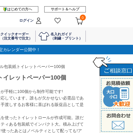
はじめての方へ
サポート＆ヘルプ
0
ログイン
クイックオーダー
名入れガイド
（注文番号で注文）
（刺繍・プリント）
定カレンダー公開中！
ナル包装紙トイレットペーパー100個
トイレットペーパー100個
が手軽に100個から制作可能です!
対応しています。誰もが欠かせない必需品であ
、手渡しするお客様に喜ばれる販促品として是
紙を使ったトイレットロールが作成可能。誰だ
リティある包装紙でインパクト大。積み上げて
!使ったあとはノベルティとして配っても!ア