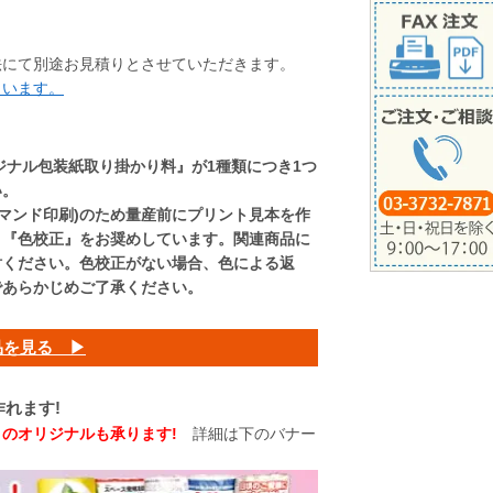
方法にて別途お見積りとさせていただきます。
さいます。
ジナル包装紙取り掛かり料』が1種類につき1つ
い。
デマンド印刷)のため量産前にプリント見本を作
く『色校正』をお奨めしています。関連商品に
討ください。色校正がない場合、色による返
であらかじめご了承ください。
品を見る ▶
れます!
のオリジナルも承ります!
詳細は下のバナー