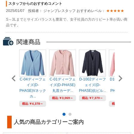
スタッフからのおすすめコメント
2025/01/07 投稿者： ジャンブレスタッフ おすすめレベル：
★★★★★
S～3Lまでとサイズバランスも豊富で、女子社員の方のリピート率が高い商
品です。
関連商品
C-04ディーフェ
C-01ディーフェ
D-1002ディーフ
D1013ディー
イズ(D-
イズ(D-PHASE)
ェイズ(D-
ェイズ(D-
PHASE)Vネック
丸首カーデ...
PHASE)抗ピル...
PHASE)抗ピ
カ...
配...
税込:
￥3,069～
税込:
￥7,370～
税込:
￥4,378～
税込:
￥6,116～
人気の商品カテゴリーご案内