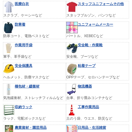
医療白衣
スタッフユニフォームその他
スクラブ、ケーシーなど
スタッフブルゾン、パンツなど
防寒着
ユニフォームメーカー
防寒コート、電熱ベストなど
バートル、XEBECなど
作業用手袋
安全靴・作業靴
軍手、革手袋など
安全靴、ブーツなど
安全保護具
粘着テープ
ヘルメット、防塵マスクなど
OPPテープ、セロハンテープなど
梱包材・緩衝材
物流機器
気泡緩衝材、ストレッチフィルムなど
台車、折り畳みコンテナなど
収納ラック
工事作業用品
ラック、宅配ボックスなど
土のう袋、ウエス、防災など
農業資材・園芸用品
日用品・生活雑貨