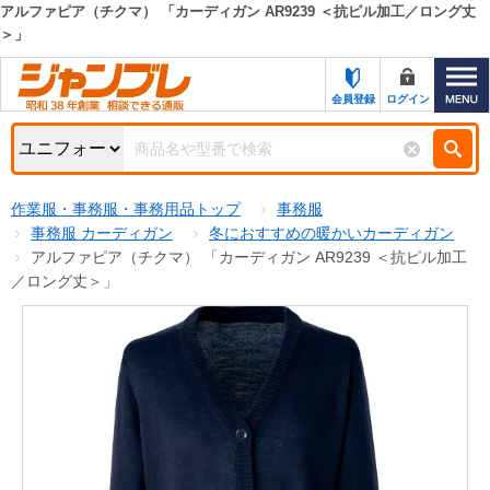
アルファピア（チクマ） 「カーディガン AR9239 ＜抗ピル加工／ロング丈
＞」
カテゴリー一覧
キーワード検索
お知らせ
会員登録
ログイン
特集・キャンペーン一覧
検索
初めての方へ
検索条件
作業服・事務服・事務用品トップ
事務服
事務服 カーディガン
冬におすすめの暖かいカーディガン
お問い合わせ
商品カテゴリから選ぶ
アルファピア（チクマ） 「カーディガン AR9239 ＜抗ピル加工
／ロング丈＞」
サポート＆ヘルプ
商品ステータスで絞る
FAX注文用紙の印刷
キャンペーン
おすすめ
ジャンブレの特長
NEW
売れ筋
新規登録キャンペーン
オリジナル
処分品
名入れ刺繍