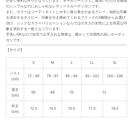
が良く便利な作りとなっています。オールシーズンでご着用いただける無地
のシンプルなのにおしゃれなレディースカーディガンです。
また、カラーはコーディネイトしやすい落ち着きがあるグレー、知的な印象
を演出するネイビー、印象を引き締めてくれるブラックの3種類からお選び
頂け、シックなカラーバリエーションならではの大人の女性による良質な印
象を演出する一枚となっています。
手洗いOKなので自宅でお手入れも簡単な、暖かくて汎用性の高いカーディ
ガンです。
【サイズ】
S
M
L
LL
3L
バスト
72～80
79～87
86～94
93～101
100～108
(cm)
着丈
66
68
70
72
(cm)
裄丈
72.5
74.5
75.5
77.5
78.5
(cm)