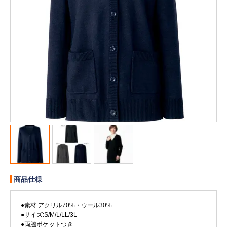
販売終了
販売価格(税抜き)で絞る
メーカーカタログ一覧
円から
円まで
カタログ請求（無料）
試着サンプル無料貸し出し
デジタルカタログ
クイックオーダー
（注文番号からご注文）
商品仕様
●素材:アクリル70%・ウール30%
ログアウト
●サイズ:S/M/L/LL/3L
●両脇ポケットつき