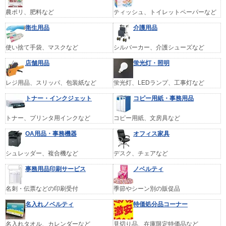
農ポリ、肥料など
ティッシュ、トイレットペーパーなど
衛生用品
介護用品
使い捨て手袋、マスクなど
シルバーカー、介護シューズなど
店舗用品
蛍光灯・照明
レジ用品、スリッパ、包装紙など
蛍光灯、LEDランプ、工事灯など
トナー・インクジェット
コピー用紙・事務用品
トナー、プリンタ用インクなど
コピー用紙、文房具など
OA用品・事務機器
オフィス家具
シュレッダー、複合機など
デスク、チェアなど
事務用品印刷サービス
ノベルティ
名刺・伝票などの印刷受付
季節やシーン別の販促品
名入れノベルティ
特価処分品コーナー
名入れタオル、カレンダーなど
見切り品、在庫限定特価品など