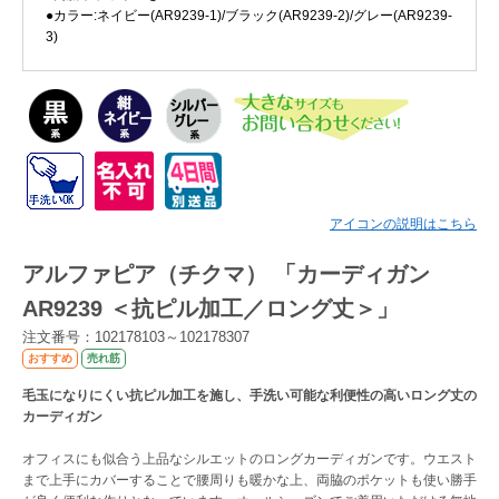
●カラー:ネイビー(AR9239-1)/ブラック(AR9239-2)/グレー(AR9239-
3)
Myページ
見積書
お気に入り
アイコンの説明はこちら
アルファピア（チクマ） 「カーディガン
AR9239 ＜抗ピル加工／ロング丈＞」
注文番号：102178103～102178307
おすすめ
売れ筋
毛玉になりにくい抗ピル加工を施し、手洗い可能な利便性の高いロング丈の
カーディガン
オフィスにも似合う上品なシルエットのロングカーディガンです。ウエスト
まで上手にカバーすることで腰周りも暖かな上、両脇のポケットも使い勝手